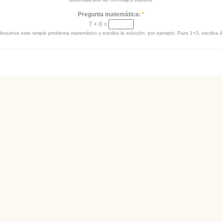
Pregunta matemática:
*
7 + 0 =
Resuelva este simple problema matemático y escriba la solución; por ejemplo: Para 1+3, escriba 4