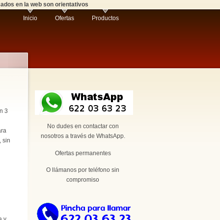
cados en la web son orientativos
Inicio
Ofertas
Productos
n 3
No dudes en contactar con
ara
nosotros a través de WhatsApp.
 sin
Ofertas permanentes
O llámanos por teléfono sin
compromiso
a y