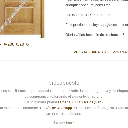
cualquier anchura, consultar.
PROMOCIÓN ESPECIAL: 135€
Este precio no incluye tapajuntas, ni man
Oferta válida hasta fin de existencias!!
R PRESUPUESTO
PUERTAS BARATAS DE PINO MA
presupuesto
esea solicitarnos un presupuesto, puede realizarlo de manera gratuita y sin ningún
de compromiso, rellenando el siguiente formulario.
O si lo prefiere puede
llamar al 622 03 63 23 (Iván)
.
bién podemos atenderle
a través de whatsapp
en ese mismo número) No olvide in
su número de teléfono.
Su nombre:
*