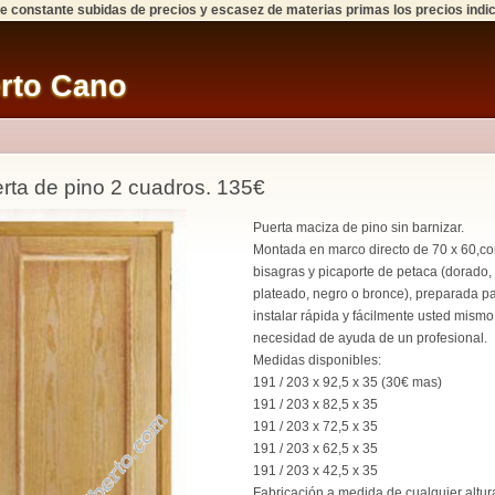
 de constante subidas de precios y escasez de materias primas los precios indi
erto Cano
rta de pino 2 cuadros. 135€
Puerta maciza de pino sin barnizar.
Montada en marco directo de 70 x 60,co
bisagras y picaporte de petaca (dorado,
plateado, negro o bronce), preparada p
instalar rápida y fácilmente usted mismo,
necesidad de ayuda de un profesional.
Medidas disponibles:
191 / 203 x 92,5 x 35 (30€ mas)
191 / 203 x 82,5 x 35
191 / 203 x 72,5 x 35
191 / 203 x 62,5 x 35
191 / 203 x 42,5 x 35
Fabricación a medida de cualquier altur